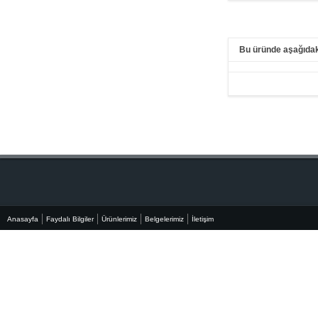
Bu üründe aşağıdaki
Anasayfa
Faydalı Bilgiler
Ürünlerimiz
Belgelerimiz
İletişim