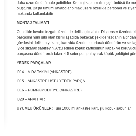
daha uzun ömürlü hale getirilirler. Kromaj kaplamalı niş görüntüsü ile met
oluşturur. Başta umumi lavabolar olmak üzere özellikle personel ve ziyar
mekanda kullanılabilir
MONTAJ TALİMATI
Öncelikle lavabo tezgahı üzerinde delik açılmalıdır. Dispenser üzerindeki
parçasını huni gibi olan kısmı aşağıda bakacak şekilde tezgahın altından 
gövdesini delikten yukarı çıkan vida üzerine oturtarak döndürün ve sıkıla
iyice sıkarak sabitleyin. Arzu edilen köpük kartuşunun kapak ve koruyucu 
parçasına döndürerek takın. 4-5 sefer pompalayarak köpük geldiğini gör
YEDEK PARÇALAR
I014 – VİDA TAKIMI (ANKASTRE)
I015 – ANKASTRE ÜSTÜ YEDEK PARÇA
I016 – POMPA MODİFİYE (ANKASTRE)
I020 – ANAHTAR
UYUMLU ÜRÜNLER:
Tüm 1000 ml ankastre kartuşlu köpük sabunlar