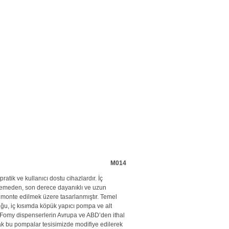
M014
atik ve kullanıcı dostu cihazlardır. İç
alzemeden, son derece dayanıklı ve uzun
 monte edilmek üzere tasarlanmıştır. Temel
u, iç kısımda köpük yapıcı pompa ve alt
. Fomy dispenserlerin Avrupa ve ABD’den ithal
arak bu pompalar tesisimizde modifiye edilerek