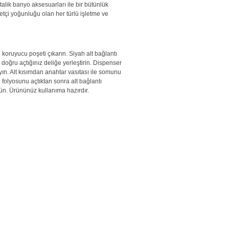
alik banyo aksesuarları ile bir bütünlük
etçi yoğunluğu olan her türlü işletme ve
 koruyucu poşeti çıkarın. Siyah alt bağlantı
doğru açtığınız deliğe yerleştirin. Dispenser
yın. Alt kısımdan anahtar vasıtası ile somunu
folyosunu açtıktan sonra alt bağlantı
ün. Ürününüz kullanıma hazırdır.